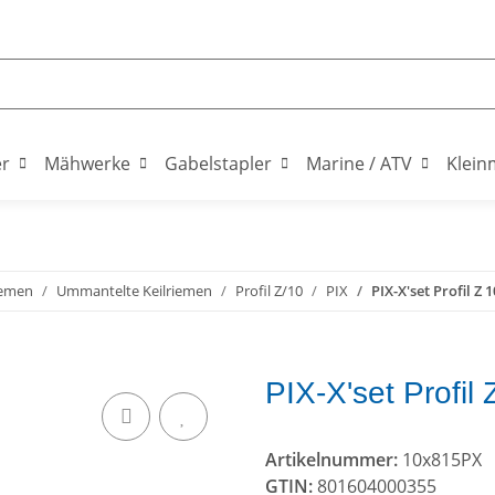
er
Mähwerke
Gabelstapler
Marine / ATV
Klein
iemen
Ummantelte Keilriemen
Profil Z/10
PIX
PIX-X'set Profil Z 
PIX-X'set Profil
Artikelnummer:
10x815PX
GTIN:
801604000355