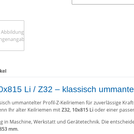
kel
10x815 Li / Z32 – klassisch ummante
ssisch ummantelter Profil-Z-Keilriemen für zuverlässige Kr
enn Ihr alter Keilriemen mit
Z32
,
10x815 Li
oder einer passen
ung in Maschine, Werkstatt und Gerätetechnik. Die entschei
 853 mm
.