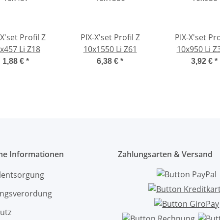
X'set Profil Z
PIX-X'set Profil Z
PIX-X'set Pro
x457 Li Z18
10x1550 Li Z61
10x950 Li Z
1,88 €
*
6,38 €
*
3,92 €
*
che Informationen
Zahlungsarten & Versand
ölentsorgung
ngsverordung
utz