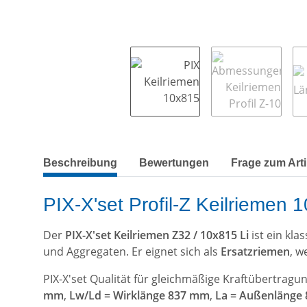
weitere Registerkarten anzeigen
Beschreibung
Bewertungen
Frage zum Arti
PIX-X'set Profil-Z Keilriemen 
Der
PIX-X'set Keilriemen Z32 / 10x815 Li
ist ein kla
und Aggregaten. Er eignet sich als
Ersatzriemen
, w
PIX-X'set Qualität für gleichmäßige Kraftübertrag
mm
,
Lw/Ld = Wirklänge 837 mm
,
La = Außenlänge