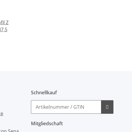
fil Z
37,5
Schnellkauf
Mitgliedschaft