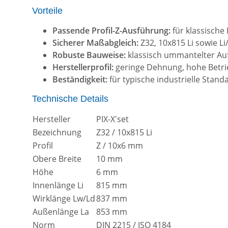
Vorteile
Passende Profil-Z-Ausführung:
für klassische
Sicherer Maßabgleich:
Z32, 10x815 Li sowie Li
Robuste Bauweise:
klassisch ummantelter Auf
Herstellerprofil:
geringe Dehnung, hohe Betrie
Beständigkeit:
für typische industrielle Sta
Technische Details
Hersteller
PIX-X'set
Bezeichnung
Z32 / 10x815 Li
Profil
Z / 10x6 mm
Obere Breite
10 mm
Höhe
6 mm
Innenlänge Li
815 mm
Wirklänge Lw/Ld
837 mm
Außenlänge La
853 mm
Norm
DIN 2215 / ISO 4184