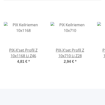
PIX-X'set Profil Z
PIX-X'set Profil Z
P
10x1168 Li Z46
10x710 Li Z28
4,81 €
*
2,94 €
*