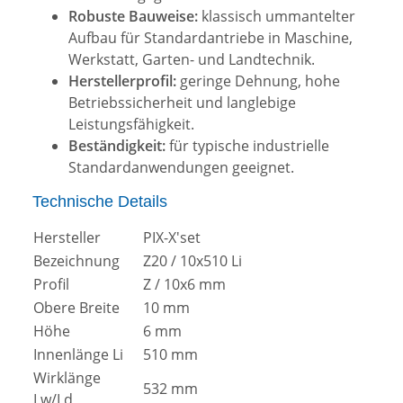
Robuste Bauweise:
klassisch ummantelter
Aufbau für Standardantriebe in Maschine,
Werkstatt, Garten- und Landtechnik.
Herstellerprofil:
geringe Dehnung, hohe
Betriebssicherheit und langlebige
Leistungsfähigkeit.
Beständigkeit:
für typische industrielle
Standardanwendungen geeignet.
Technische Details
Hersteller
PIX-X'set
Bezeichnung
Z20 / 10x510 Li
Profil
Z / 10x6 mm
Obere Breite
10 mm
Höhe
6 mm
Innenlänge Li
510 mm
Wirklänge
532 mm
Lw/Ld