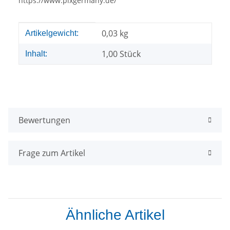
https://www.pixgermany.de/
Produkteigenschaft
Wert
0,03
kg
Artikelgewicht:
1,00 Stück
Inhalt:
Bewertungen
Frage zum Artikel
Ähnliche Artikel