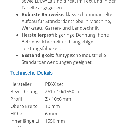
sowie Li/Lw/La sind direkt im Text und in der
Tabelle angegeben.
Robuste Bauweise:
klassisch ummantelter
Aufbau für Standardantriebe in Maschine,
Werkstatt, Garten- und Landtechnik.
Herstellerprofil:
geringe Dehnung, hohe
Betriebssicherheit und langlebige
Leistungsfähigkeit.
Beständigkeit:
für typische industrielle
Standardanwendungen geeignet.
Technische Details
Hersteller
PIX-X'set
Bezeichnung
Z61 / 10x1550 Li
Profil
Z / 10x6 mm
Obere Breite
10 mm
Höhe
6 mm
Innenlänge Li
1550 mm