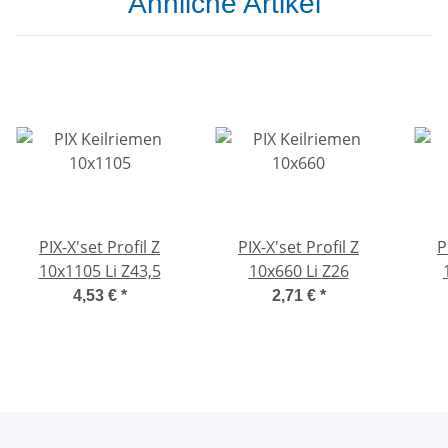
Ähnliche Artikel
PIX-X'set Profil Z
PIX-X'set Profil Z
P
10x1105 Li Z43,5
10x660 Li Z26
4,53 €
*
2,71 €
*