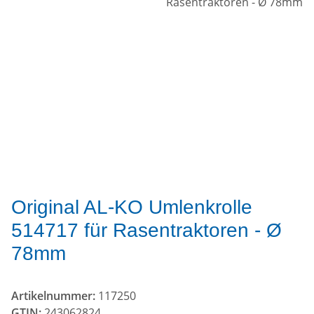
Original AL-KO Umlenkrolle
514717 für Rasentraktoren - Ø
78mm
Artikelnummer:
117250
GTIN:
243062824