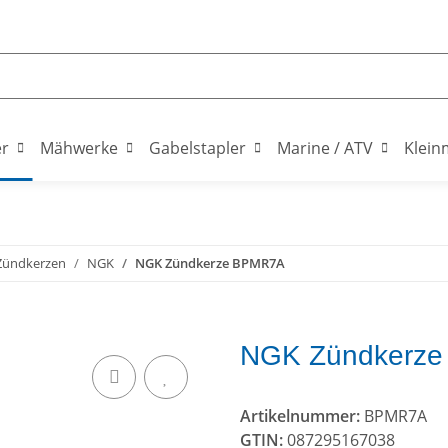
er
Mähwerke
Gabelstapler
Marine / ATV
Klein
Zündkerzen
NGK
NGK Zündkerze BPMR7A
NGK Zündkerz
Artikelnummer:
BPMR7A
GTIN:
087295167038