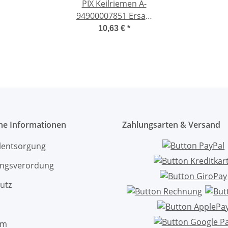
PIX Keilriemen A-
94900007851 Ersatz
für STIHL TS400
10,63 €
*
Trennschleifer 9490
000 7851
che Informationen
Zahlungsarten & Versand
ölentsorgung
ngsverordung
utz
um