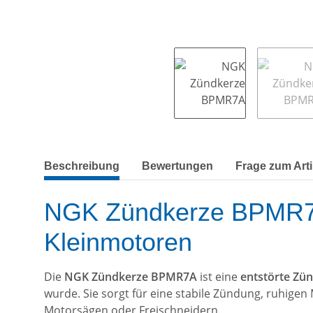
weitere Registerkarten anzeigen
Beschreibung
Bewertungen
Frage zum Arti
NGK Zündkerze BPMR7A –
Kleinmotoren
Die
NGK Zündkerze BPMR7A
ist eine
entstörte Zün
wurde. Sie sorgt für eine stabile Zündung, ruhige
Motorsägen oder Freischneidern.