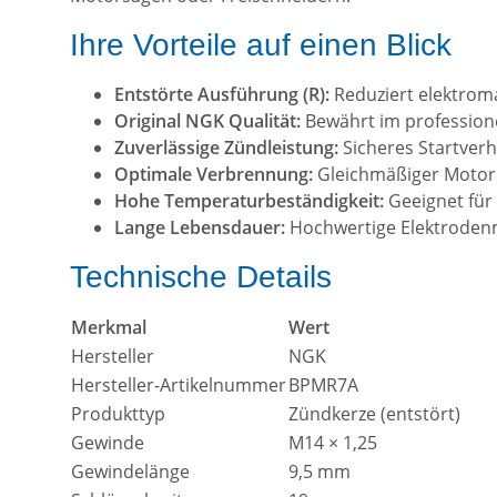
Ihre Vorteile auf einen Blick
Entstörte Ausführung (R):
Reduziert elektrom
Original NGK Qualität:
Bewährt im professione
Zuverlässige Zündleistung:
Sicheres Startverha
Optimale Verbrennung:
Gleichmäßiger Motorl
Hohe Temperaturbeständigkeit:
Geeignet für
Lange Lebensdauer:
Hochwertige Elektrodenm
Technische Details
Merkmal
Wert
Hersteller
NGK
Hersteller-Artikelnummer
BPMR7A
Produkttyp
Zündkerze (entstört)
Gewinde
M14 × 1,25
Gewindelänge
9,5 mm