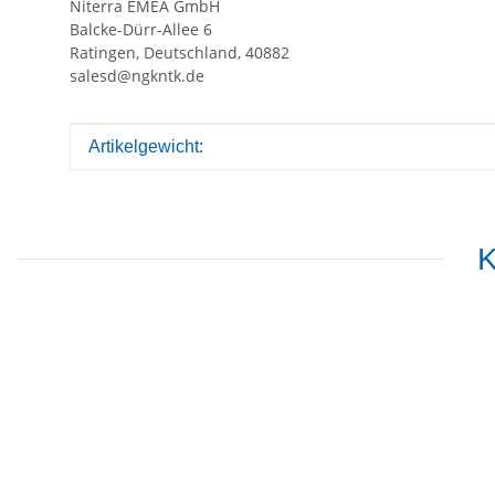
Niterra EMEA GmbH
Balcke-Dürr-Allee 6
Ratingen, Deutschland, 40882
salesd@ngkntk.de
Produkteigenschaft
Wert
Artikelgewicht:
K