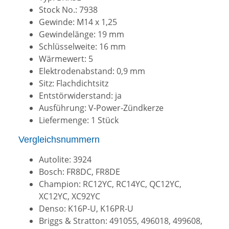
Stock No.: 7938
Gewinde: M14 x 1,25
Gewindelänge: 19 mm
Schlüsselweite: 16 mm
Wärmewert: 5
Elektrodenabstand: 0,9 mm
Sitz: Flachdichtsitz
Entstörwiderstand: ja
Ausführung: V-Power-Zündkerze
Liefermenge: 1 Stück
Vergleichsnummern
Autolite: 3924
Bosch: FR8DC, FR8DE
Champion: RC12YC, RC14YC, QC12YC,
XC12YC, XC92YC
Denso: K16P-U, K16PR-U
Briggs & Stratton: 491055, 496018, 499608,