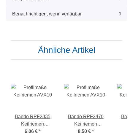
Benachrichtigen, wenn verfügbar
Ähnliche Artikel
Bando RPF2335
Bando RPF2470
Band
Keilriemen
Keilriemen
Ke
AVX10x850 La
6,06 €
*
AVX10x1195 La
8,50 €
*
AVX1
1