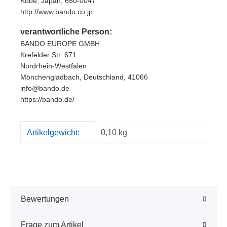
Kobe, Japan, 650-0047
http://www.bando.co.jp
verantwortliche Person:
BANDO EUROPE GMBH
Krefelder Str. 671
Nordrhein-Westfalen
Mönchengladbach, Deutschland, 41066
info@bando.de
https://bando.de/
Produkteigenschaft
Wert
Artikelgewicht:
0,10
kg
Bewertungen
Frage zum Artikel