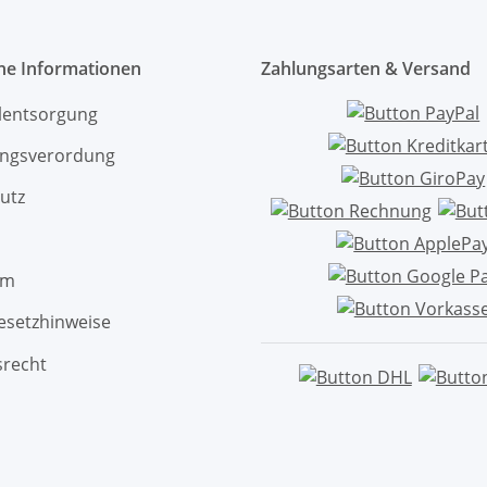
che Informationen
Zahlungsarten & Versand
ölentsorgung
ngsverordung
utz
um
esetzhinweise
srecht