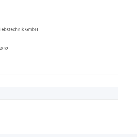
riebstechnik GmbH
5892