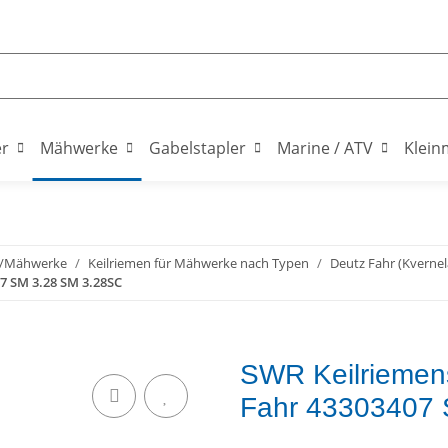
er
Mähwerke
Gabelstapler
Marine / ATV
Klein
n/Mähwerke
Keilriemen für Mähwerke nach Typen
Deutz Fahr (Kverne
7 SM 3.28 SM 3.28SC
SWR Keilriemens
Fahr 43303407