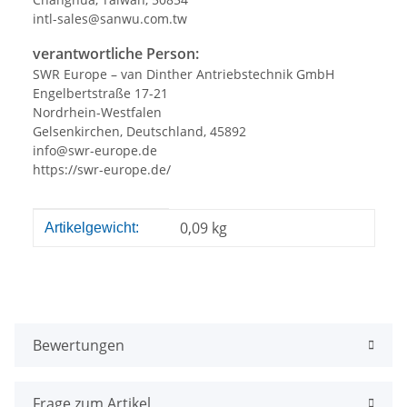
intl-sales@sanwu.com.tw
verantwortliche Person:
SWR Europe – van Dinther Antriebstechnik GmbH
Engelbertstraße 17-21
Nordrhein-Westfalen
Gelsenkirchen, Deutschland, 45892
info@swr-europe.de
https://swr-europe.de/
Produkteigenschaft
Wert
0,09
kg
Artikelgewicht:
Bewertungen
Frage zum Artikel