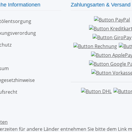
che Informationen
Zahlungsarten & Versand
ltölentsorgung
kungsverordung
chutz
ssum
egesetzhinweise
ufsrecht
ten
eferzeiten für andere Länder entnehmen Sie bitte dem Link 