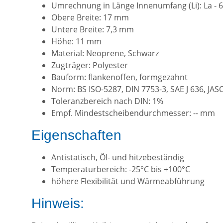
Umrechnung in Länge Innenumfang (Li): La -
Obere Breite: 17 mm
Untere Breite: 7,3 mm
Höhe: 11 mm
Material: Neoprene, Schwarz
Zugträger: Polyester
Bauform: flankenoffen, formgezahnt
Norm: BS ISO-5287, DIN 7753-3, SAE J 636, JAS
Toleranzbereich nach DIN: 1%
Empf. Mindestscheibendurchmesser: -- mm
Eigenschaften
Antistatisch, Öl- und hitzebeständig
Temperaturbereich: -25°C bis +100°C
höhere Flexibilität und Wärmeabführung
Hinweis: