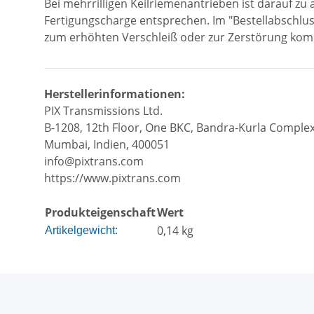
Bei mehrrilligen Keilriemenantrieben ist darauf z
Fertigungscharge entsprechen. Im "Bestellabschlu
zum erhöhten Verschleiß oder zur Zerstörung ko
Herstellerinformationen:
PIX Transmissions Ltd.
B-1208, 12th Floor, One BKC, Bandra-Kurla Complex
Mumbai, Indien, 400051
info@pixtrans.com
https://www.pixtrans.com
Produkteigenschaft
Wert
0,14
kg
Artikelgewicht: