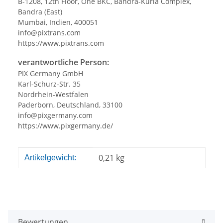
B-1208, 12th Floor, One BKC, Bandra-Kurla Complex,
Bandra (East)
Mumbai, Indien, 400051
info@pixtrans.com
https://www.pixtrans.com
verantwortliche Person:
PIX Germany GmbH
Karl-Schurz-Str. 35
Nordrhein-Westfalen
Paderborn, Deutschland, 33100
info@pixgermany.com
https://www.pixgermany.de/
Produkteigenschaft
Wert
0,21
kg
Artikelgewicht:
Bewertungen