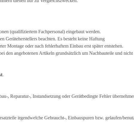
nummern dienen nur zu Vergleichszwecken.
sonen (qualifiziertem Fachpersonal) eingebaut werden.
en Geräteherstellers beachten. Es besteht keine Haftung
erter Montage oder nach fehlerhaftem Einbau erst später entstehen.
 bei den angebotenen Artikeln grundsätzlich um Nachbauteile und nicht 
st
.
bau-, Reparatur-, Instandsetzung oder Gerätbedingte Fehler übernehme
atzteile irgendwelche Gebraucht-, Einbauspuren bzw. gelaufen/benut