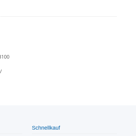
3100
/
Schnellkauf