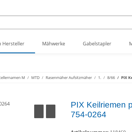
h Hersteller
Mähwerke
Gabelstapler
M
tellernamen M
MTD
Rasenmäher Aufsitzmäher
1.
8/66
PIX K
PIX Keilriemen 
754-0264