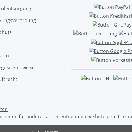
ltölentsorgung
kungsverordung
chutz
ssum
egesetzhinweise
ufsrecht
ten
eferzeiten für andere Länder entnehmen Sie bitte dem Link 
© ATG-Gommern