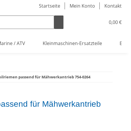
Startseite
Mein Konto
Kontakt
0,00 €
arine / ATV
Kleinmaschinen-Ersatzteile
Elekt
eilriemen passend für Mähwerkantrieb 754-0264
passend für Mähwerkantrieb