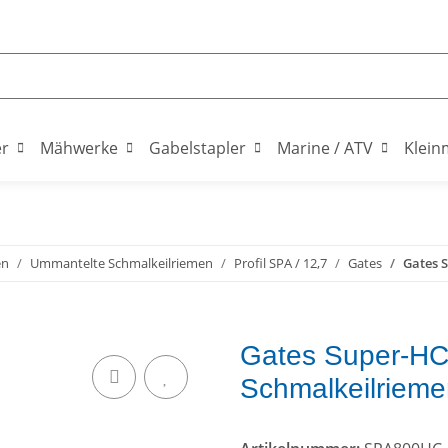
er
Mähwerke
Gabelstapler
Marine / ATV
Klein
en
Ummantelte Schmalkeilriemen
Profil SPA / 12,7
Gates
Gates 
Gates Super-HC
Schmalkeilriem