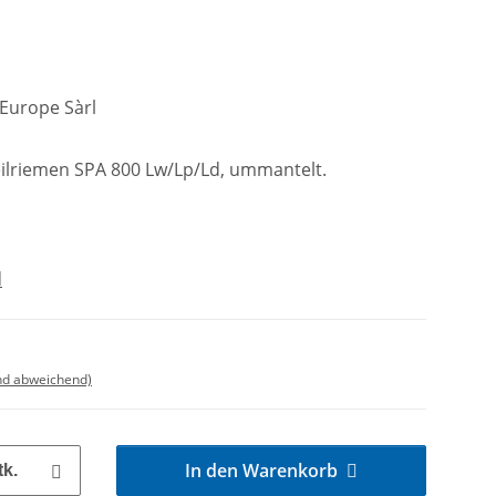
 Europe Sàrl
lriemen SPA 800 Lw/Lp/Ld, ummantelt.
d
nd abweichend)
In den Warenkorb
tk.