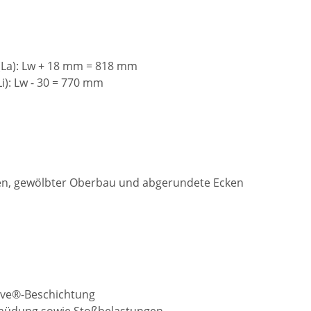
La): Lw + 18 mm = 818 mm
): Lw - 30 = 770 mm
en, gewölbter Oberbau und abgerundete Ecken
eave®-Beschichtung