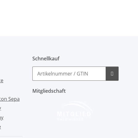
Lw
Schnellkauf
Mitgliedschaft