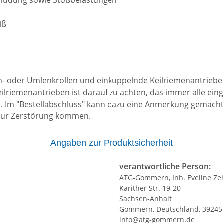
Ermüdung sowie Stoßbelastungen
iß
n- oder Umlenkrollen und einkuppelnde Keilriemenantriebe 
ilriemenantrieben ist darauf zu achten, das immer alle ei
 Im "Bestellabschluss" kann dazu eine Anmerkung gemacht 
 zur Zerstörung kommen.
Angaben zur Produktsicherheit
verantwortliche Person:
ATG-Gommern, Inh. Eveline Ze
Karither Str. 19-20
Sachsen-Anhalt
Gommern, Deutschland, 39245
info@atg-gommern.de