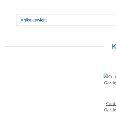
Produkteigenschaft
Wert
Artikelgewicht:
K
ConC
Garde