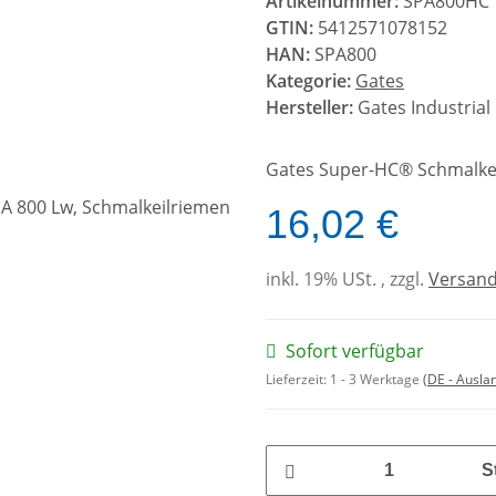
Artikelnummer:
SPA800HC
GTIN:
5412571078152
HAN:
SPA800
Kategorie:
Gates
Hersteller:
Gates Industrial
Gates Super-HC® Schmalkei
16,02 €
inkl. 19% USt. , zzgl.
Versan
Sofort verfügbar
Lieferzeit:
1 - 3 Werktage
(DE - Ausla
S