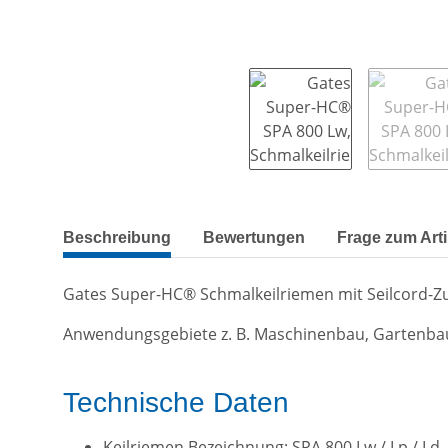
weitere Registerkarten anzeigen
Beschreibung
Bewertungen
Frage zum Arti
Gates Super-HC® Schmalkeilriemen mit Seilcord-
Anwendungsgebiete z. B. Maschinenbau, Gartenba
Technische Daten
Keilriemen Bezeichnung: SPA 800 Lw / Lp / Ld