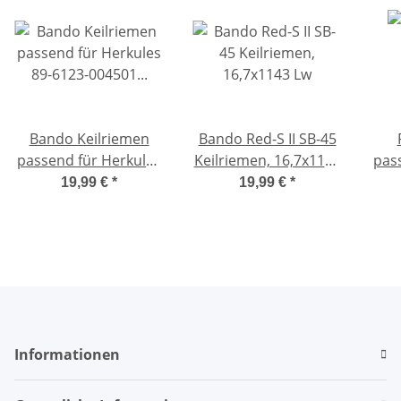
Bando Keilriemen
Bando Red-S II SB-45
passend für Herkules
Keilriemen, 16,7x1143
pas
89-6123-004501
Lw
8
19,99 €
*
19,99 €
*
Mähwerk
Informationen