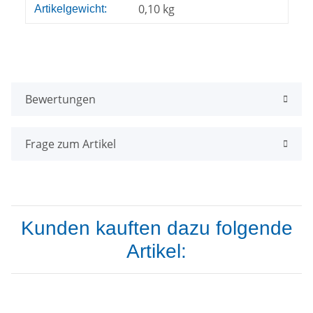
Produkteigenschaft
Wert
0,10
kg
Artikelgewicht:
Bewertungen
Frage zum Artikel
Kunden kauften dazu folgende
Artikel: