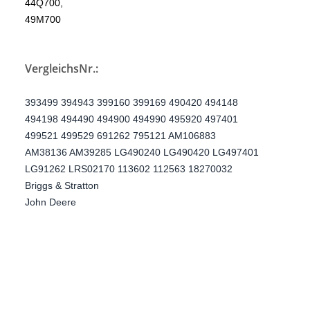
44Q700,
49M700
VergleichsNr.:
393499 394943 399160 399169 490420 494148
494198 494490 494900 494990 495920 497401
499521 499529 691262 795121 AM106883
AM38136 AM39285 LG490240 LG490420 LG497401
LG91262 LRS02170 113602 112563 18270032
Briggs & Stratton
John Deere