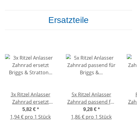
Ersatzteile
3x Ritzel Anlasser
5x Ritzel Anlasser
Zahnrad ersetzt
Zahnrad passend für
Zah
Briggs & Stratton
Briggs & Stratton
Br
5,82 €
*
9,28 €
*
280104 497595 16
280104 497595 16
Jo
1,94 € pro 1 Stück
1,86 € pro 1 Stück
Zähne
Zähne